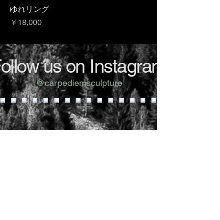
ゆれリング
価格
￥18,000
ollow us on Instagram
@carpediemsculpture