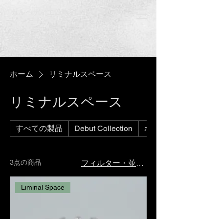
カルペディエム彫刻
建築を身にまとう
2点以上のご注文で送料無料
ホーム
リミナルスペース
リミナルスペース
すべての製品
Debut Collection
ポルトガルのどこか
3点の商品
フィルター・並び替え
Liminal Space