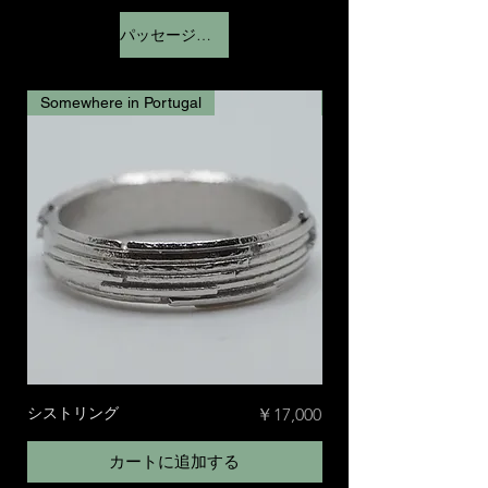
パッセージリング
Somewhere in Portugal
Liminal Space
シストリング
価格
キトゥルリング
￥17,000
カートに追加する