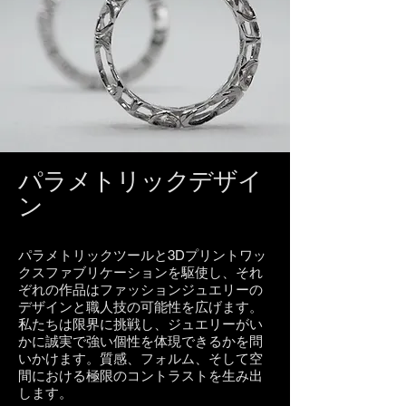
パラメトリックデザイ
ン
パラメトリックツールと3Dプリントワッ
クスファブリケーションを駆使し、それ
ぞれの作品はファッションジュエリーの
デザインと職人技の可能性を広げます。
私たちは限界に挑戦し、ジュエリーがい
かに誠実で強い個性を体現できるかを問
いかけます。質感、フォルム、そして空
間における極限のコントラストを生み出
します。