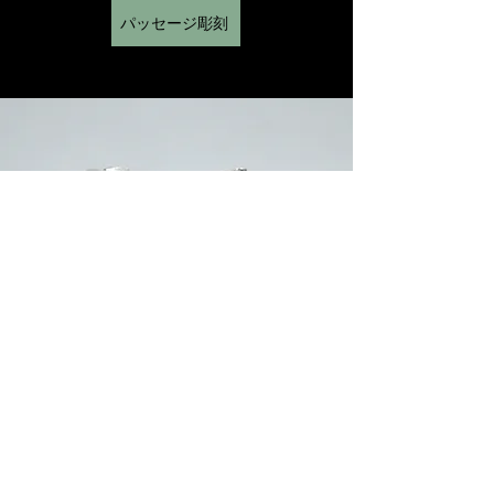
パッセージ彫刻
アルガルヴェ・リング。ポルトガル南
部、アルガルヴェ地方にある集合住宅の