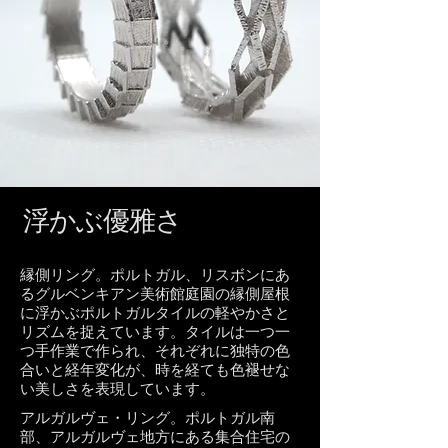
浮かぶ優雅さ
縁側リング。ポルトガル、リスボンにあ
るグルベンキアン美術館庭園の縁側屋根
に浮かぶポルトガルタイルの軽やかさと
リズムを捉えています。タイルは一つ一
つ手作業で作られ、それぞれに独特の色
合いと経年変化が、時を経ても色褪せな
い美しさを表現しています。
アルガルヴェ・リング。ポルトガル南
部、アルガルヴェ地方にある集合住宅の